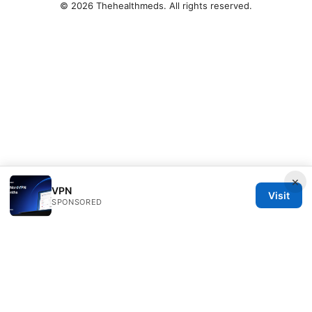
© 2026 Thehealthmeds. All rights reserved.
×
VPN
Visit
SPONSORED
Thehealthmeds Network LLC
Herengracht 444
Amsterdam, North Holland, 1012 JS
NL
info@thehealthmeds.com