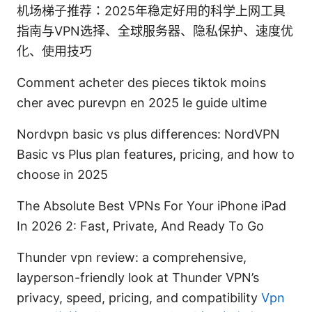
机场梯子推荐：2025年稳定好用的科学上网工具
指南与VPN选择、全球服务器、隐私保护、速度优
化、使用技巧
Comment acheter des pieces tiktok moins
cher avec purevpn en 2025 le guide ultime
Nordvpn basic vs plus differences: NordVPN
Basic vs Plus plan features, pricing, and how to
choose in 2025
The Absolute Best VPNs For Your iPhone iPad
In 2026 2: Fast, Private, And Ready To Go
Thunder vpn review: a comprehensive,
layperson-friendly look at Thunder VPN’s
privacy, speed, pricing, and compatibility
Vpn