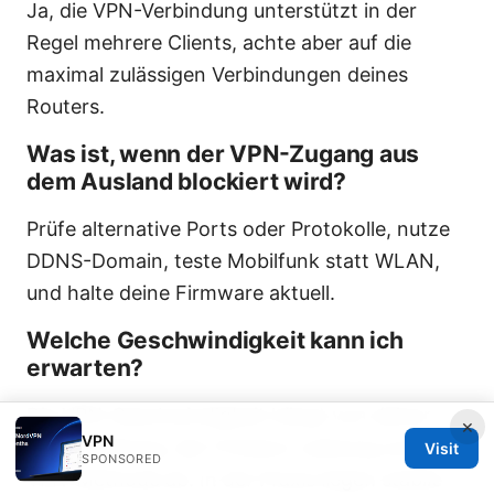
Ja, die VPN-Verbindung unterstützt in der
Regel mehrere Clients, achte aber auf die
maximal zulässigen Verbindungen deines
Routers.
Was ist, wenn der VPN-Zugang aus
dem Ausland blockiert wird?
Prüfe alternative Ports oder Protokolle, nutze
DDNS-Domain, teste Mobilfunk statt WLAN,
und halte deine Firmware aktuell.
Welche Geschwindigkeit kann ich
erwarten?
Die VPN-Geschwindigkeit hängt von deiner
×
VPN
Internetleitung, der Fritzbox-Leistung und der
Visit
SPONSORED
VPN-Methode ab. In der Praxis liegen stabile