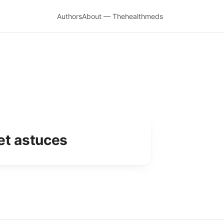
Authors
About — Thehealthmeds
et astuces