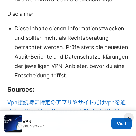
Disclaimer
Diese Inhalte dienen Informationszwecken
und sollten nicht als Rechtsberatung
betrachtet werden. Prüfe stets die neuesten
Audit-Berichte und Datenschutzerklärungen
der jeweiligen VPN-Anbieter, bevor du eine
Entscheidung triffst.
Sources:
Vpn接続時に特定のアプリやサイトだけvpnを通
さない
Why Your Kaspersky VPN Isn’t Working
×
and How to Fix It Fast: Troubleshooting Tips,
VPN
Visit
SPONSORED
Alternatives, and Safety Tips